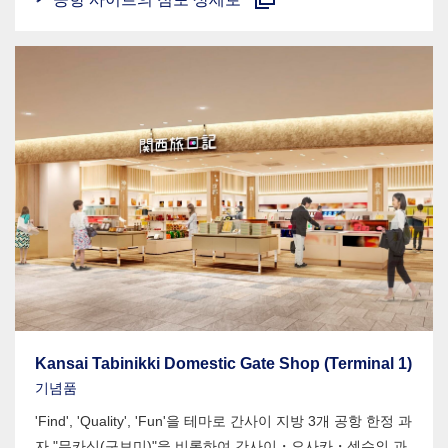
Kansai Tabinikki Domestic Gate Shop (Terminal 1)
기념품
'Find', 'Quality', 'Fun'을 테마로 간사이 지방 3개 공항 한정 과
자 "무카신(구보미)"을 비롯하여 간사이・오사카・센슈의 과