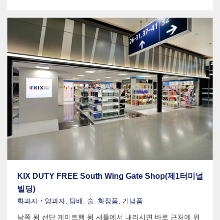
KIX DUTY FREE South Wing Gate Shop(제1터미널
빌딩)
화과자・양과자, 담배, 술, 화장품, 기념품
남쪽 윙 선단 게이트행 윙 셔틀에서 내리시면 바로 근처에 위